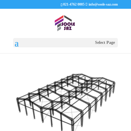
021-4762 0005
info@soole-saz.com
Select Page