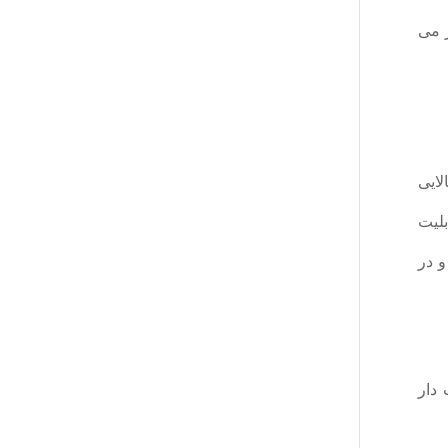
ر می
لایی
بلیت
و در
 دار