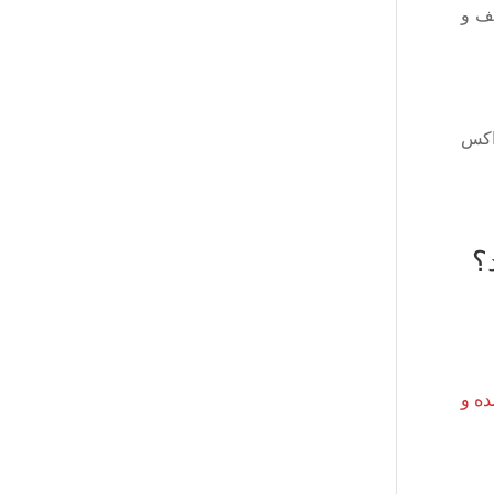
قف و
 اکس
؟
ده و