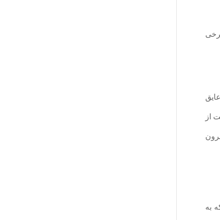
برخی
ایق
ت از
یرون
 به