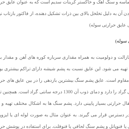
ماسه و سنگ آهک و خاکستر کربنات سدیم است که به عنوان عایق حرا
 آن به دلیل تخلخل بالای بین ذرات تشکیل دهنده، از فاکتور بازتاب نی
 عایق حرارتی سوله)
 سوله)
الت و دولومیت به همراه مقداری سرباره کوره های آهن و مقدار بس
هیه می شود. این عایق نسبت به پشم شیشه دارای تراکم بیشتری بود
ش مقاوم است. عایق پشم سنگ بیشترین بازدهی را در بین عایق های حر
داشته به نحوی که تحمل دمای تا 750 درجه سانتی گراد را دارد و دمای ذوب آن 1300 درجه سانتی گراد است
صفر بوده و انتقال حرارتی بسیار پایینی دارد. پشم سنگ ها به اشکال مختلف تهیه و 
 دسترس قرار می گیرند. به عنوان مثال به صورت لوله ای یا ایزوپ
 یا فنوپانل و پشم سنگ لحافی یا فنوفلت. برای استفاده در پوشش حر