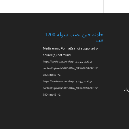
حادثه حین نصب سوله 1200
تنی
نمایشگر
Media error: Format(s) not supported or
ویدیو
source(s) not found
دریافت پرونده: https://soole-saz.com/wp-
content/uploads/2021/04/4_593629559799152
7804.mp4?_=1
دریافت پرونده: https://soole-saz.com/wp-
content/uploads/2021/04/4_593629559799152
اد
7804.mp4?_=1