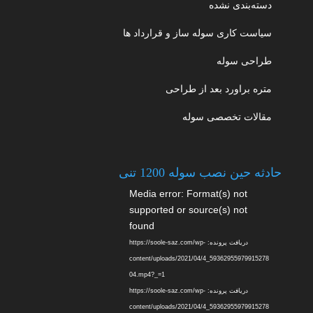
دسته‌بندی نشده
سیاست کاری سوله ساز و قرارداد ها
طراحی سوله
متره براورد بعد از طراحی
مقالات تخصصی سوله
حادثه حین نصب سوله 1200 تنی
نمایشگر
Media error: Format(s) not
ویدیو
supported or source(s) not
found
دریافت پرونده: https://soole-saz.com/wp-
content/uploads/2021/04/4_59362955979915278
04.mp4?_=1
دریافت پرونده: https://soole-saz.com/wp-
content/uploads/2021/04/4_59362955979915278